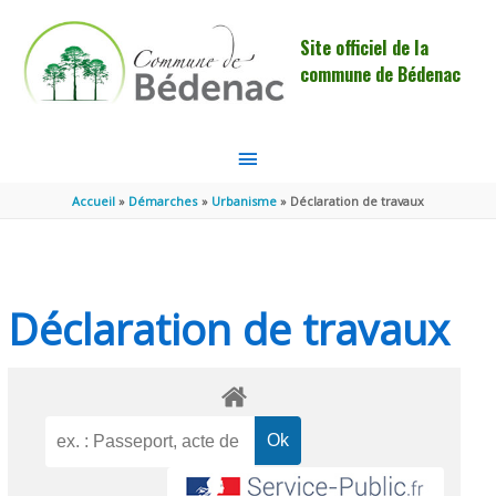
Aller au contenu
Aller au pied de page
Site officiel de la
commune de Bédenac
MENU
PRINCIPAL
Accueil
Démarches
Urbanisme
Déclaration de travaux
Déclaration de travaux