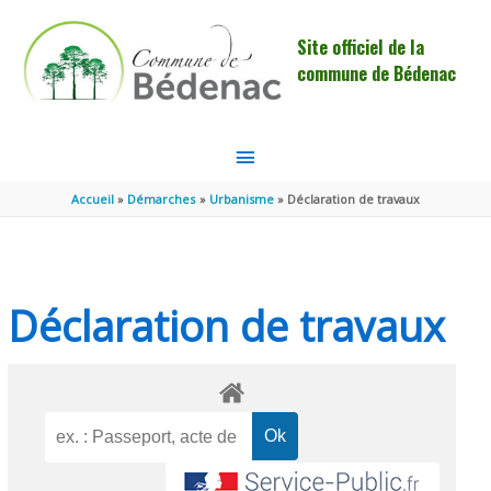
Aller au contenu
Aller au pied de page
Site officiel de la
commune de Bédenac
MENU
PRINCIPAL
Accueil
Démarches
Urbanisme
Déclaration de travaux
Déclaration de travaux