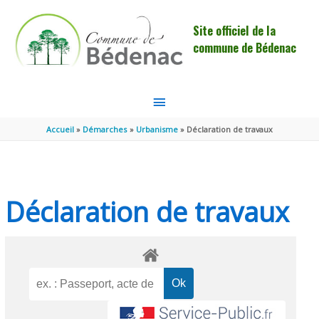
Aller au contenu
Aller au pied de page
Site officiel de la
commune de Bédenac
MENU
PRINCIPAL
Accueil
Démarches
Urbanisme
Déclaration de travaux
Déclaration de travaux