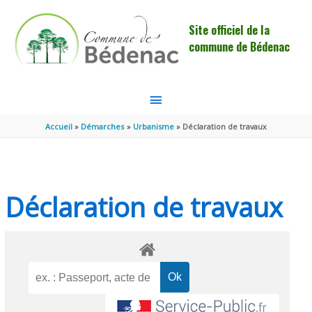
Aller au contenu
Aller au pied de page
Site officiel de la
commune de Bédenac
MENU
PRINCIPAL
Accueil
Démarches
Urbanisme
Déclaration de travaux
Déclaration de travaux