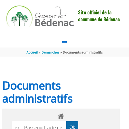
Aller au contenu
Aller au pied de page
Site officiel de la
commune de Bédenac
MENU
PRINCIPAL
Accueil
Démarches
Documents administratifs
Documents
administratifs