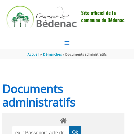
Aller au contenu
Aller au pied de page
Site officiel de la
commune de Bédenac
MENU
PRINCIPAL
Accueil
Démarches
Documents administratifs
Documents
administratifs