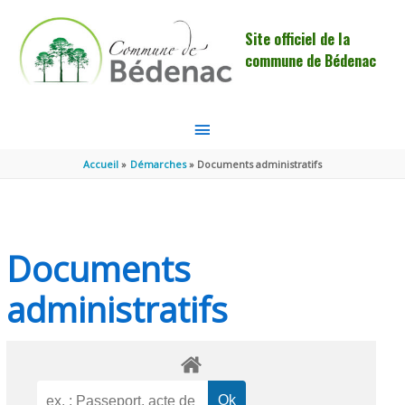
Aller au contenu
Aller au pied de page
Site officiel de la
commune de Bédenac
MENU
PRINCIPAL
Accueil
Démarches
Documents administratifs
Documents
administratifs