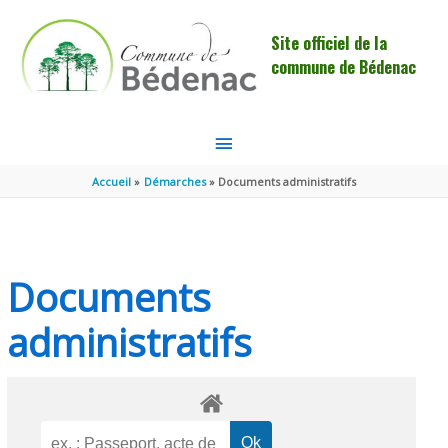
Aller au contenu
Aller au pied de page
Site officiel de la
commune de Bédenac
MENU
PRINCIPAL
Accueil
Démarches
Documents administratifs
Documents
administratifs