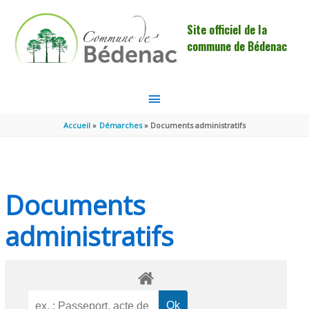
Aller au contenu
Aller au pied de page
Site officiel de la
commune de Bédenac
MENU
PRINCIPAL
Accueil
Démarches
Documents administratifs
Documents
administratifs