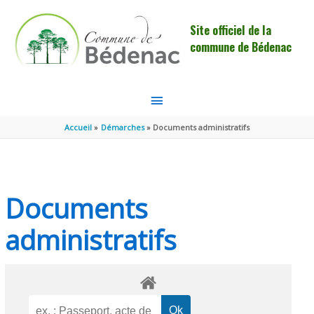
Aller au contenu
Aller au pied de page
Site officiel de la
commune de Bédenac
MENU
PRINCIPAL
Accueil
Démarches
Documents administratifs
Documents
administratifs