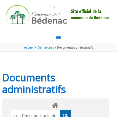
Aller au contenu
Aller au pied de page
Site officiel de la
commune de Bédenac
MENU
PRINCIPAL
Accueil
Démarches
Documents administratifs
Documents
administratifs