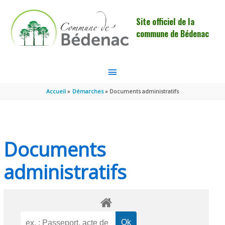
Aller au contenu
Aller au pied de page
Site officiel de la
commune de Bédenac
MENU
PRINCIPAL
Accueil
Démarches
Documents administratifs
Documents
administratifs