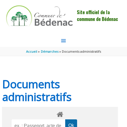
Aller au contenu
Aller au pied de page
Site officiel de la
commune de Bédenac
MENU
PRINCIPAL
Accueil
Démarches
Documents administratifs
Documents
administratifs