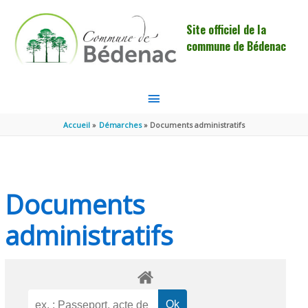
Aller au contenu
Aller au pied de page
Site officiel de la
commune de Bédenac
MENU
PRINCIPAL
Accueil
Démarches
Documents administratifs
Documents
administratifs