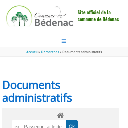
Aller au contenu
Aller au pied de page
Site officiel de la
commune de Bédenac
MENU
PRINCIPAL
Accueil
Démarches
Documents administratifs
Documents
administratifs