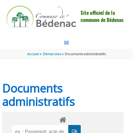
Aller au contenu
Aller au pied de page
Site officiel de la
commune de Bédenac
MENU
PRINCIPAL
Accueil
Démarches
Documents administratifs
Documents
administratifs