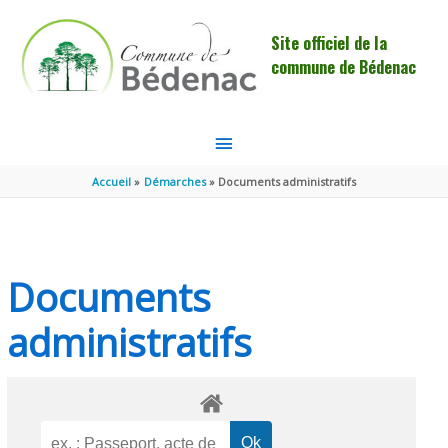
Aller au contenu
Aller au pied de page
Site officiel de la
commune de Bédenac
MENU
PRINCIPAL
Accueil
Démarches
Documents administratifs
Documents
administratifs