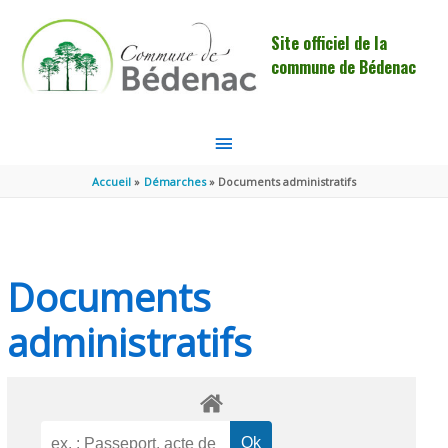
Aller au contenu
Aller au pied de page
Site officiel de la
commune de Bédenac
MENU
PRINCIPAL
Accueil
Démarches
Documents administratifs
Documents
administratifs