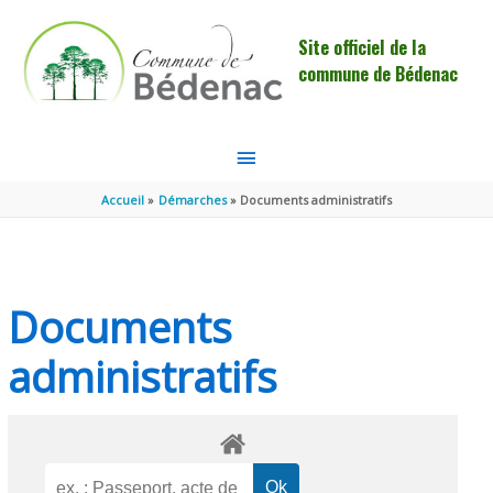
Aller au contenu
Aller au pied de page
Site officiel de la
commune de Bédenac
MENU
PRINCIPAL
Accueil
Démarches
Documents administratifs
Documents
administratifs