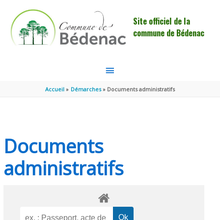
Aller au contenu
Aller au pied de page
Site officiel de la
commune de Bédenac
MENU
PRINCIPAL
Accueil
Démarches
Documents administratifs
Documents
administratifs