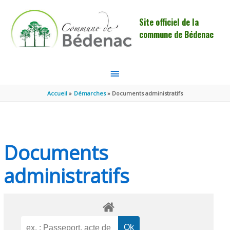
Aller au contenu
Aller au pied de page
Site officiel de la
commune de Bédenac
MENU
PRINCIPAL
Accueil
Démarches
Documents administratifs
Documents
administratifs