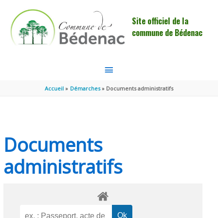
Aller au contenu
Aller au pied de page
Site officiel de la
commune de Bédenac
MENU
PRINCIPAL
Accueil
Démarches
Documents administratifs
Documents
administratifs