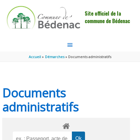
Aller au contenu
Aller au pied de page
Site officiel de la
commune de Bédenac
MENU
PRINCIPAL
Accueil
Démarches
Documents administratifs
Documents
administratifs