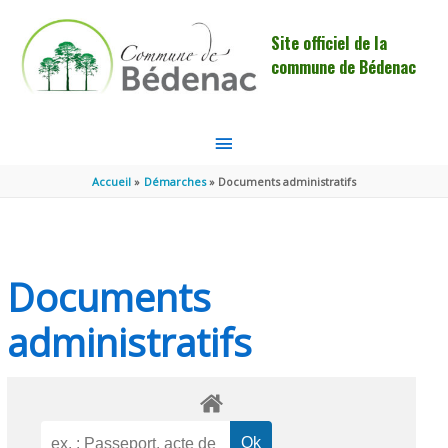
Aller au contenu
Aller au pied de page
Site officiel de la
commune de Bédenac
MENU
PRINCIPAL
Accueil
Démarches
Documents administratifs
Documents
administratifs