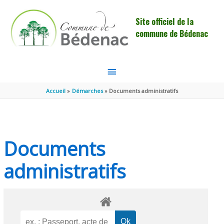
Aller au contenu
Aller au pied de page
Site officiel de la
commune de Bédenac
MENU
PRINCIPAL
Accueil
Démarches
Documents administratifs
Documents
administratifs