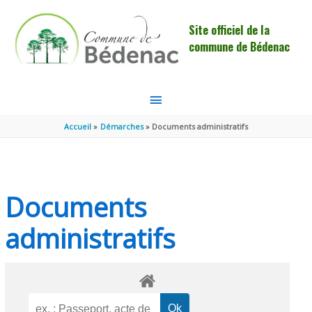
Aller au contenu
Aller au pied de page
Site officiel de la
commune de Bédenac
MENU
PRINCIPAL
Accueil
Démarches
Documents administratifs
Documents
administratifs