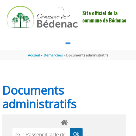
Aller au contenu
Aller au pied de page
Site officiel de la
commune de Bédenac
MENU
PRINCIPAL
Accueil
Démarches
Documents administratifs
Documents
administratifs