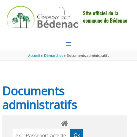
Aller au contenu
Aller au pied de page
Site officiel de la
commune de Bédenac
MENU
PRINCIPAL
Accueil
Démarches
Documents administratifs
Documents
administratifs