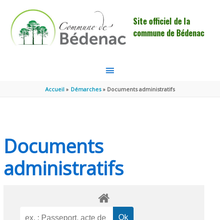
Aller au contenu
Aller au pied de page
Site officiel de la
commune de Bédenac
MENU
PRINCIPAL
Accueil
Démarches
Documents administratifs
Documents
administratifs