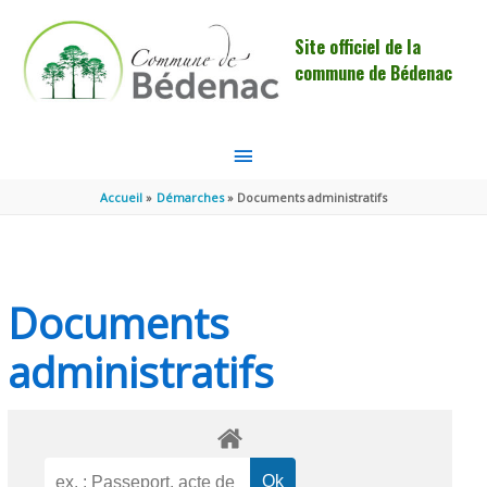
Aller au contenu
Aller au pied de page
Site officiel de la
commune de Bédenac
MENU
PRINCIPAL
Accueil
Démarches
Documents administratifs
Documents
administratifs