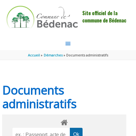
Aller au contenu
Aller au pied de page
Site officiel de la
commune de Bédenac
MENU
PRINCIPAL
Accueil
Démarches
Documents administratifs
Documents
administratifs