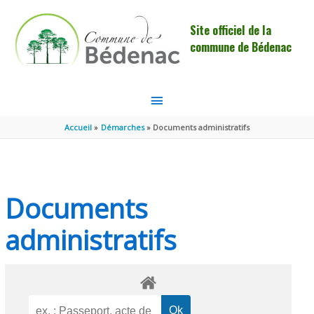
Aller au contenu
Aller au pied de page
Site officiel de la
commune de Bédenac
MENU
PRINCIPAL
Accueil
Démarches
Documents administratifs
Documents
administratifs