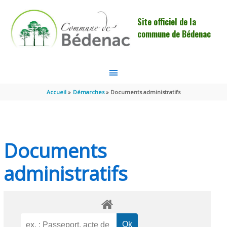
Aller au contenu
Aller au pied de page
Site officiel de la
commune de Bédenac
MENU
PRINCIPAL
Accueil
Démarches
Documents administratifs
Documents
administratifs