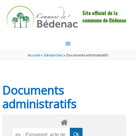
Aller au contenu
Aller au pied de page
Site officiel de la
commune de Bédenac
MENU
PRINCIPAL
Accueil
Démarches
Documents administratifs
Documents
administratifs