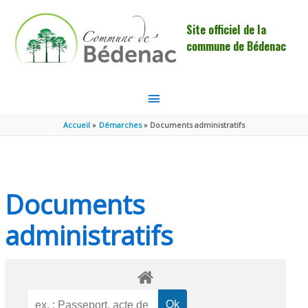
Aller au contenu
Aller au pied de page
Site officiel de la
commune de Bédenac
MENU
PRINCIPAL
Accueil
Démarches
Documents administratifs
Documents
administratifs