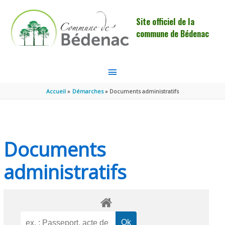
Aller au contenu
Aller au pied de page
Site officiel de la
commune de Bédenac
MENU
PRINCIPAL
Accueil
Démarches
Documents administratifs
Documents
administratifs