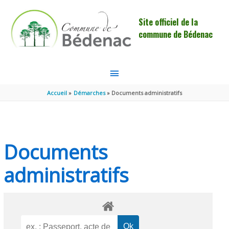
Aller au contenu
Aller au pied de page
Site officiel de la
commune de Bédenac
MENU
PRINCIPAL
Accueil
Démarches
Documents administratifs
Documents
administratifs