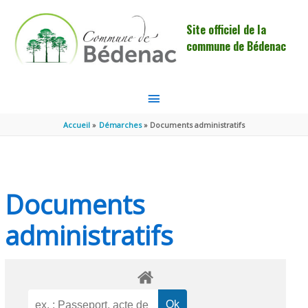
Aller au contenu
Aller au pied de page
Site officiel de la
commune de Bédenac
MENU
PRINCIPAL
Accueil
Démarches
Documents administratifs
Documents
administratifs