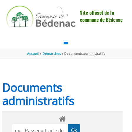
Aller au contenu
Aller au pied de page
Site officiel de la
commune de Bédenac
MENU
PRINCIPAL
Accueil
Démarches
Documents administratifs
Documents
administratifs