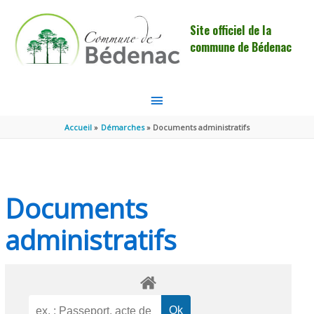
Aller au contenu
Aller au pied de page
Site officiel de la
commune de Bédenac
MENU
PRINCIPAL
Accueil
Démarches
Documents administratifs
Documents
administratifs