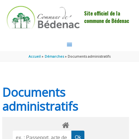
Aller au contenu
Aller au pied de page
Site officiel de la
commune de Bédenac
MENU
PRINCIPAL
Accueil
Démarches
Documents administratifs
Documents
administratifs