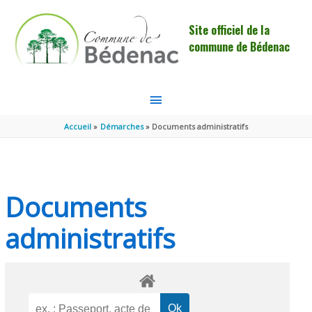
Aller au contenu
Aller au pied de page
Site officiel de la
commune de Bédenac
MENU
PRINCIPAL
Accueil
Démarches
Documents administratifs
Documents
administratifs