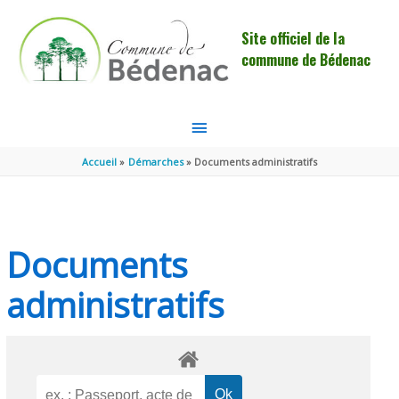
Aller au contenu
Aller au pied de page
Site officiel de la
commune de Bédenac
MENU
PRINCIPAL
Accueil
Démarches
Documents administratifs
Documents
administratifs