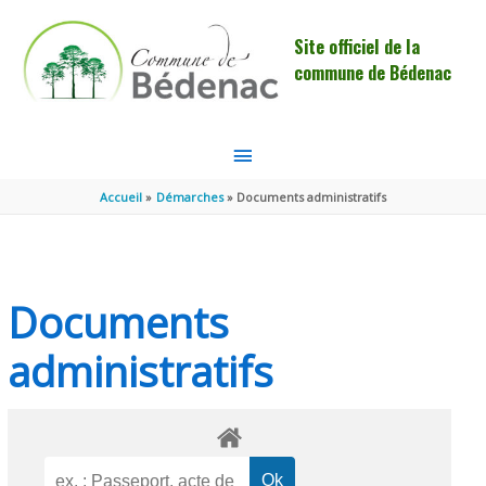
Aller au contenu
Aller au pied de page
Site officiel de la
commune de Bédenac
MENU
PRINCIPAL
Accueil
Démarches
Documents administratifs
Documents
administratifs