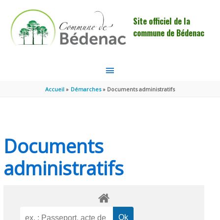
Aller au contenu
Aller au pied de page
Site officiel de la
commune de Bédenac
MENU
PRINCIPAL
Accueil
Démarches
Documents administratifs
Documents
administratifs