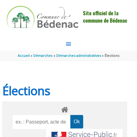
Aller au contenu
Aller au pied de page
Site officiel de la
commune de Bédenac
MENU
PRINCIPAL
Accueil
Démarches
Démarches administratives
Élections
Élections