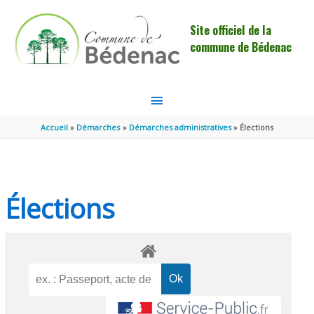
Aller au contenu
Aller au pied de page
Site officiel de la
commune de Bédenac
MENU
PRINCIPAL
Accueil
Démarches
Démarches administratives
Élections
Élections