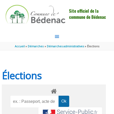
Aller au contenu
Aller au pied de page
Site officiel de la
commune de Bédenac
MENU
PRINCIPAL
Accueil
Démarches
Démarches administratives
Élections
Élections