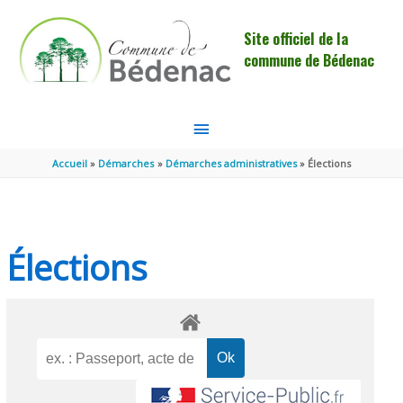
Aller au contenu
Aller au pied de page
Site officiel de la
commune de Bédenac
MENU
PRINCIPAL
Accueil
Démarches
Démarches administratives
Élections
Élections