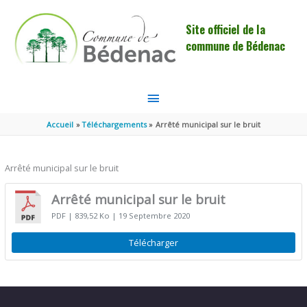
Aller au contenu
Aller au pied de page
Site officiel de la
commune de Bédenac
MENU
PRINCIPAL
Accueil
Téléchargements
Arrêté municipal sur le bruit
Arrêté municipal sur le bruit
Arrêté municipal sur le bruit
PDF
| 839,52 Ko
| 19 Septembre 2020
Télécharger